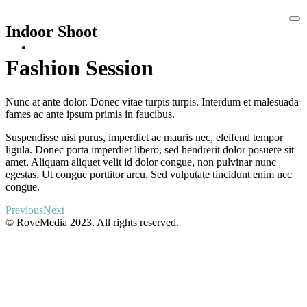
Ma
Indoor Shoot
me
Clients
Contact
Fashion Session
worksitem1
Nunc at ante dolor. Donec vitae turpis turpis. Interdum et malesuada
fames ac ante ipsum primis in faucibus.
Suspendisse nisi purus, imperdiet ac mauris nec, eleifend tempor
ligula. Donec porta imperdiet libero, sed hendrerit dolor posuere sit
amet. Aliquam aliquet velit id dolor congue, non pulvinar nunc
egestas. Ut congue porttitor arcu. Sed vulputate tincidunt enim nec
congue.
Previous
Next
© RoveMedia 2023. All rights reserved.